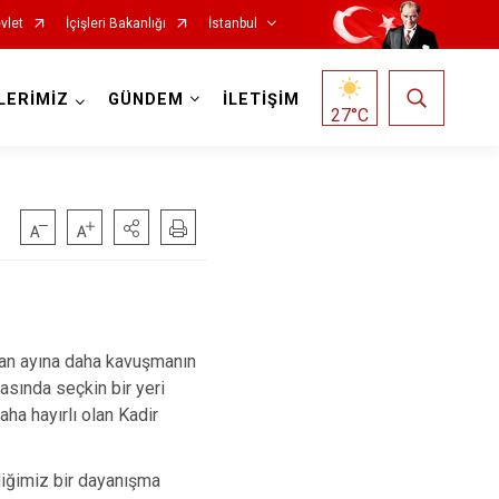
vlet
İçişleri Bakanlığı
İstanbul
LERİMİZ
GÜNDEM
İLETİŞİM
27
°C
Fatih
Sultanbeyli
Gaziosmanpaşa
Tuzla
Güngören
Ümraniye
Kadıköy
Üsküdar
zan ayına daha kavuşmanın
Kağıthane
Zeytinburnu
asında seçkin bir yeri
ha hayırlı olan Kadir
Kartal
Arnavutköy
Küçükçekmece
Ataşehir
diğimiz bir dayanışma