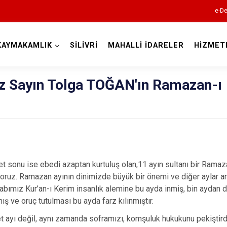
e-De
KAYMAKAMLIK
SİLİVRİ
MAHALLİ İDARELER
HİZMET
İstanbul
 Sayın Tolga TOĞAN'ın Ramazan-ı
Adalar
Avcılar
Bağcılar
Bahçelievler
et sonu ise ebedi azaptan kurtuluş olan,11 ayın sultanı bir Rama
Bakırköy
oruz. Ramazan ayının dinimizde büyük bir önemi ve diğer aylar ar
bımız Kur’an-ı Kerim insanlık alemine bu ayda inmiş, bin aydan da
Bayrampaşa
ış ve oruç tutulması bu ayda farz kılınmıştır.
Beşiktaş
 ayı değil, aynı zamanda soframızı, komşuluk hukukunu pekiştir