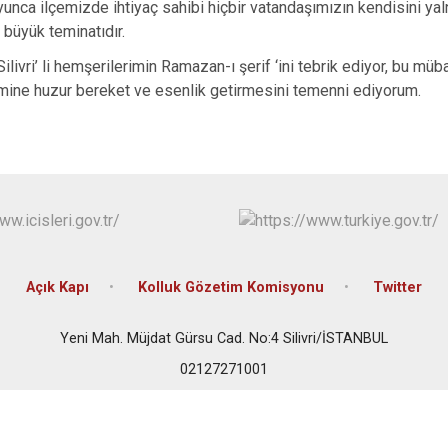
Beykoz
yunca ilçemizde ihtiyaç sahibi hiçbir vatandaşımızın kendisini y
büyük teminatıdır.
Beyoğlu
livri’ li hemşerilerimin Ramazan-ı şerif ‘ini tebrik ediyor, bu müb
Büyükçekme
mine huzur bereket ve esenlik getirmesini temenni ediyorum.
Çatalca
Esenler
Eyüpsultan
Açık Kapı
Kolluk Gözetim Komisyonu
Twitter
Yeni Mah. Müjdat Gürsu Cad. No:4 Silivri/İSTANBUL
02127271001